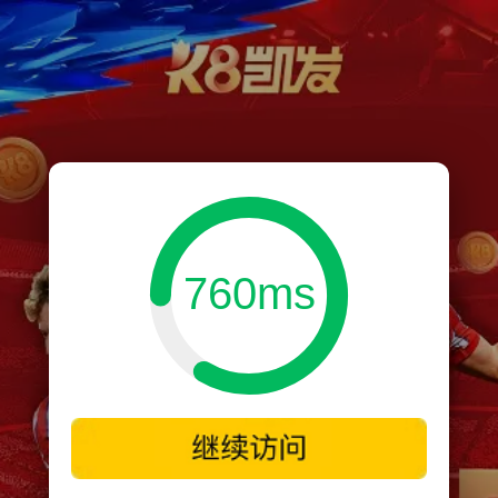
760ms